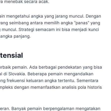
ya menebak secara acak.
main mengetahui angka yang jarang muncul. Dengan
 yang seimbang antara memilih angka “panas” yang
g muncul. Strategi semacam ini bisa menjadi kunci
angka panjang.
tensial
terbaik pemain. Ada berbagai pendekatan yang bisa
al di Slovakia. Beberapa pemain mengandalkan
ung frekuensi keluaran angka tertentu. Sementara
pleks dengan memanfaatkan analisis pola historis
iki peran. Banyak pemain berpengalaman mengatakan