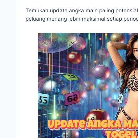
h
a
e
e
k
i
h
a
c
s
l
y
n
a
Temukan update angka main paling potensial t
t
e
s
e
p
e
r
peluang menang lebih maksimal setiap perio
s
b
e
g
e
e
A
o
n
r
p
o
g
a
p
k
e
m
r