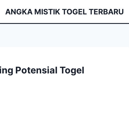
ANGKA MISTIK TOGEL TERBARU
ng Potensial Togel