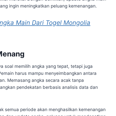
 yang ingin meningkatkan peluang kemenangan.
ngka Main Dari Togel Mongolia
Menang
soal memilih angka yang tepat, tetapi juga
. Pemain harus mampu menyeimbangkan antara
gan. Memasang angka secara acak tanpa
angkan pendekatan berbasis analisis data dan
Tidak semua periode akan menghasilkan kemenangan