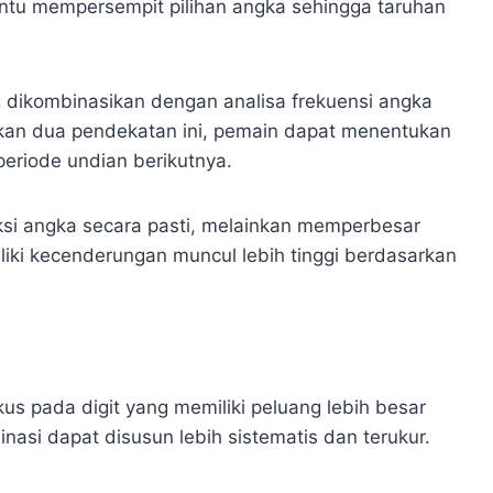
ntu mempersempit pilihan angka sehingga taruhan
g dikombinasikan dengan analisa frekuensi angka
an dua pendekatan ini, pemain dapat menentukan
eriode undian berikutnya.
si angka secara pasti, melainkan memperbesar
ki kecenderungan muncul lebih tinggi berdasarkan
s pada digit yang memiliki peluang lebih besar
nasi dapat disusun lebih sistematis dan terukur.