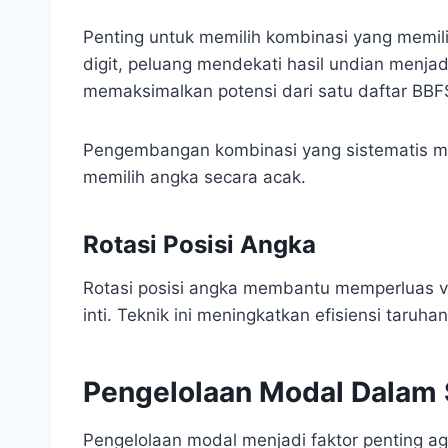
Penting untuk memilih kombinasi yang memili
digit, peluang mendekati hasil undian menja
memaksimalkan potensi dari satu daftar BBF
Pengembangan kombinasi yang sistematis mem
memilih angka secara acak.
Rotasi Posisi Angka
Rotasi posisi angka membantu memperluas v
inti. Teknik ini meningkatkan efisiensi taruhan
Pengelolaan Modal Dalam 
Pengelolaan modal menjadi faktor penting ag