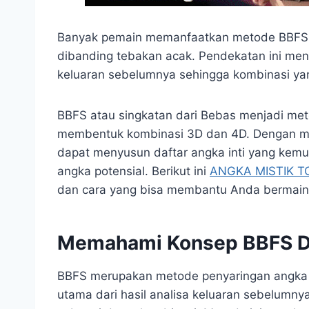
Banyak pemain memanfaatkan metode BBFS u
dibanding tebakan acak. Pendekatan ini me
keluaran sebelumnya sehingga kombinasi yang 
BBFS atau singkatan dari Bebas menjadi met
membentuk kombinasi 3D dan 4D. Dengan mem
dapat menyusun daftar angka inti yang kem
angka potensial. Berikut ini
ANGKA MISTIK T
dan cara yang bisa membantu Anda bermain l
Memahami Konsep BBFS Da
BBFS merupakan metode penyaringan angka y
utama dari hasil analisa keluaran sebelumny