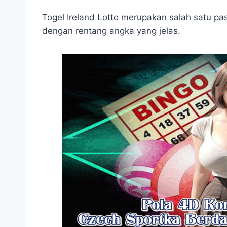
h
a
e
e
k
i
h
a
c
s
l
y
n
a
Togel Ireland Lotto merupakan salah satu pa
t
e
s
e
p
e
r
dengan rentang angka yang jelas.
s
b
e
g
e
e
A
o
n
r
p
o
g
a
p
k
e
m
r