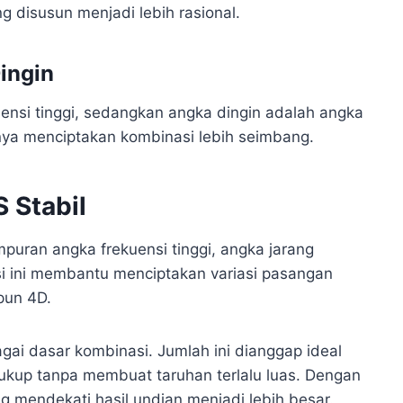
 disusun menjadi lebih rasional.
ingin
nsi tinggi, sedangkan angka dingin adalah angka
ya menciptakan kombinasi lebih seimbang.
 Stabil
mpuran angka frekuensi tinggi, angka jarang
i ini membantu menciptakan variasi pasangan
pun 4D.
ai dasar kombinasi. Jumlah ini dianggap ideal
ukup tanpa membuat taruhan terlalu luas. Dengan
g mendekati hasil undian menjadi lebih besar.