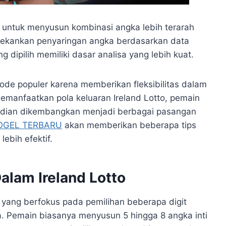
ntuk menyusun kombinasi angka lebih terarah
nekankan penyaringan angka berdasarkan data
dipilih memiliki dasar analisa yang lebih kuat.
ode populer karena memberikan fleksibilitas dalam
anfaatkan pola keluaran Ireland Lotto, pemain
udian dikembangkan menjadi berbagai pasangan
OGEL TERBARU
akan memberikan beberapa tips
ebih efektif.
lam Ireland Lotto
ang berfokus pada pemilihan beberapa digit
a. Pemain biasanya menyusun 5 hingga 8 angka inti