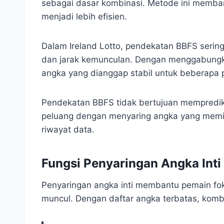
sebagai dasar kombinasi. Metode ini memba
menjadi lebih efisien.
Dalam Ireland Lotto, pendekatan BBFS serin
dan jarak kemunculan. Dengan menggabungk
angka yang dianggap stabil untuk beberapa p
Pendekatan BBFS tidak bertujuan mempredik
peluang dengan menyaring angka yang memili
riwayat data.
Fungsi Penyaringan Angka Inti
Penyaringan angka inti membantu pemain foku
muncul. Dengan daftar angka terbatas, kombi