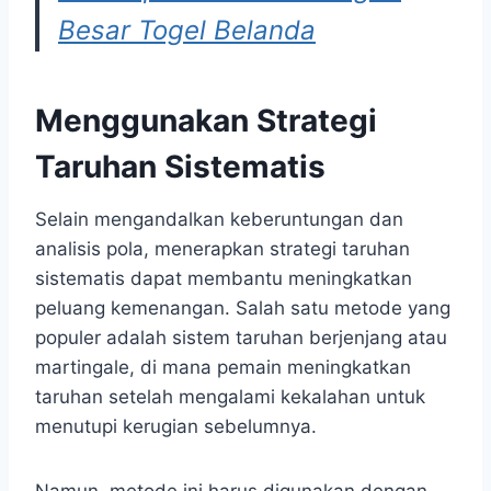
Besar Togel Belanda
Menggunakan Strategi
Taruhan Sistematis
Selain mengandalkan keberuntungan dan
analisis pola, menerapkan strategi taruhan
sistematis dapat membantu meningkatkan
peluang kemenangan. Salah satu metode yang
populer adalah sistem taruhan berjenjang atau
martingale, di mana pemain meningkatkan
taruhan setelah mengalami kekalahan untuk
menutupi kerugian sebelumnya.