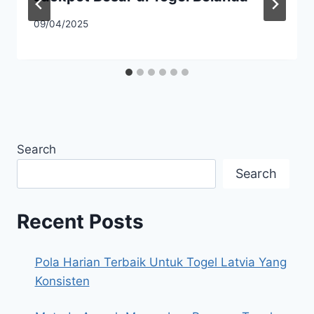
09/04/2025
Search
Search
Recent Posts
Pola Harian Terbaik Untuk Togel Latvia Yang
Konsisten