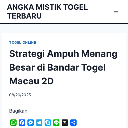
Skip
ANGKA MISTIK TOGEL
to
TERBARU
content
TOGEL ONLINE
Strategi Ampuh Menang
Besar di Bandar Togel
Macau 2D
08/26/2025
Bagikan
W
F
M
T
S
L
X
S