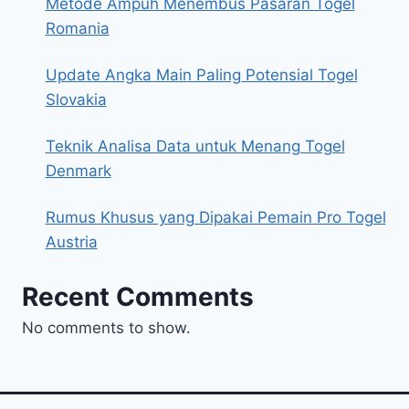
Metode Ampuh Menembus Pasaran Togel
Romania
Update Angka Main Paling Potensial Togel
Slovakia
Teknik Analisa Data untuk Menang Togel
Denmark
Rumus Khusus yang Dipakai Pemain Pro Togel
Austria
Recent Comments
No comments to show.