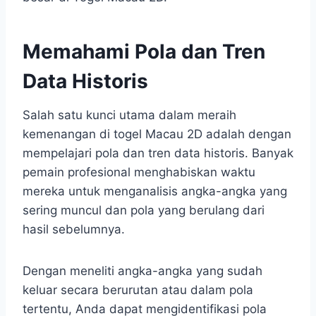
Memahami Pola dan Tren
Data Historis
Salah satu kunci utama dalam meraih
kemenangan di togel Macau 2D adalah dengan
mempelajari pola dan tren data historis. Banyak
pemain profesional menghabiskan waktu
mereka untuk menganalisis angka-angka yang
sering muncul dan pola yang berulang dari
hasil sebelumnya.
Dengan meneliti angka-angka yang sudah
keluar secara berurutan atau dalam pola
tertentu, Anda dapat mengidentifikasi pola