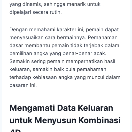
yang dinamis, sehingga menarik untuk
dipelajari secara rutin.
Dengan memahami karakter ini, pemain dapat
menyesuaikan cara bermainnya. Pemahaman
dasar membantu pemain tidak terjebak dalam
pemilihan angka yang benar-benar acak.
Semakin sering pemain memperhatikan hasil
keluaran, semakin baik pula pemahaman
terhadap kebiasaan angka yang muncul dalam
pasaran ini.
Mengamati Data Keluaran
untuk Menyusun Kombinasi