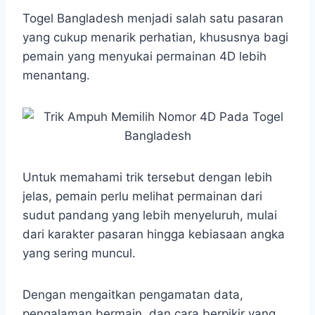
h
a
e
e
k
i
h
a
c
s
l
y
n
a
Togel Bangladesh menjadi salah satu pasaran
t
e
s
e
p
e
r
yang cukup menarik perhatian, khususnya bagi
s
b
e
g
e
e
pemain yang menyukai permainan 4D lebih
A
o
n
r
menantang.
p
o
g
a
p
k
e
m
r
Untuk memahami trik tersebut dengan lebih
jelas, pemain perlu melihat permainan dari
sudut pandang yang lebih menyeluruh, mulai
dari karakter pasaran hingga kebiasaan angka
yang sering muncul.
Dengan mengaitkan pengamatan data,
pengalaman bermain, dan cara berpikir yang