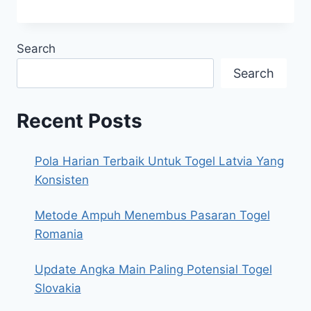
Search
Search
Recent Posts
Pola Harian Terbaik Untuk Togel Latvia Yang
Konsisten
Metode Ampuh Menembus Pasaran Togel
Romania
Update Angka Main Paling Potensial Togel
Slovakia