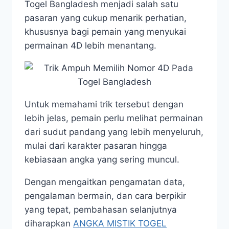
Togel Bangladesh menjadi salah satu
pasaran yang cukup menarik perhatian,
khususnya bagi pemain yang menyukai
permainan 4D lebih menantang.
Untuk memahami trik tersebut dengan
lebih jelas, pemain perlu melihat permainan
dari sudut pandang yang lebih menyeluruh,
mulai dari karakter pasaran hingga
kebiasaan angka yang sering muncul.
Dengan mengaitkan pengamatan data,
pengalaman bermain, dan cara berpikir
yang tepat, pembahasan selanjutnya
diharapkan
ANGKA MISTIK TOGEL