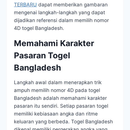
TERBARU
dapat memberikan gambaran
mengenai langkah-langkah yang dapat
dijadikan referensi dalam memilih nomor
4D togel Bangladesh.
Memahami Karakter
Pasaran Togel
Bangladesh
Langkah awal dalam menerapkan trik
ampuh memilih nomor 4D pada togel
Bangladesh adalah memahami karakter
pasaran itu sendiri. Setiap pasaran togel
memiliki kebiasaan angka dan ritme
keluaran yang berbeda. Togel Bangladesh
dikenal memiliki pergerakan angka yang