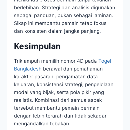
berlebihan. Strategi dan analisis digunakan
sebagai panduan, bukan sebagai jaminan.
Sikap ini membantu pemain tetap fokus
dan konsisten dalam jangka panjang.
Kesimpulan
Trik ampuh memilih nomor 4D pada
Togel
Bangladesh
berawal dari pemahaman
karakter pasaran, pengamatan data
keluaran, konsistensi strategi, pengelolaan
modal yang bijak, serta pola pikir yang
realistis. Kombinasi dari semua aspek
tersebut membantu pemain bermain
dengan lebih terarah dan tidak sekadar
mengandalkan tebakan.