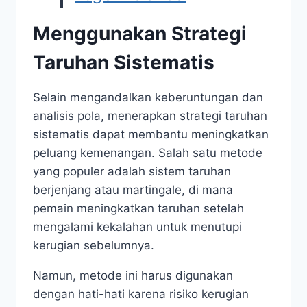
Menggunakan Strategi
Taruhan Sistematis
Selain mengandalkan keberuntungan dan
analisis pola, menerapkan strategi taruhan
sistematis dapat membantu meningkatkan
peluang kemenangan. Salah satu metode
yang populer adalah sistem taruhan
berjenjang atau martingale, di mana
pemain meningkatkan taruhan setelah
mengalami kekalahan untuk menutupi
kerugian sebelumnya.
Namun, metode ini harus digunakan
dengan hati-hati karena risiko kerugian