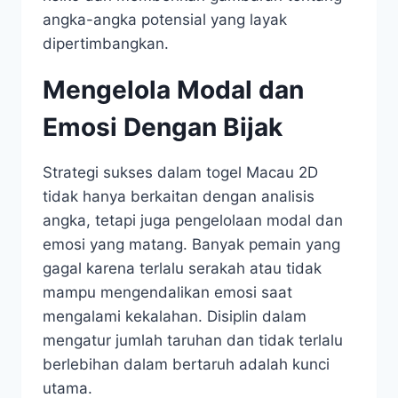
angka-angka potensial yang layak
dipertimbangkan.
Mengelola Modal dan
Emosi Dengan Bijak
Strategi sukses dalam togel Macau 2D
tidak hanya berkaitan dengan analisis
angka, tetapi juga pengelolaan modal dan
emosi yang matang. Banyak pemain yang
gagal karena terlalu serakah atau tidak
mampu mengendalikan emosi saat
mengalami kekalahan. Disiplin dalam
mengatur jumlah taruhan dan tidak terlalu
berlebihan dalam bertaruh adalah kunci
utama.