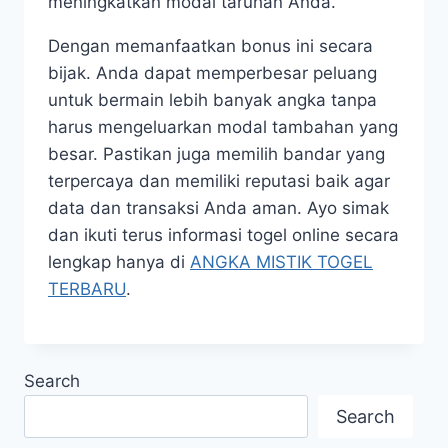
meningkatkan modal taruhan Anda.
Dengan memanfaatkan bonus ini secara
bijak. Anda dapat memperbesar peluang
untuk bermain lebih banyak angka tanpa
harus mengeluarkan modal tambahan yang
besar. Pastikan juga memilih bandar yang
terpercaya dan memiliki reputasi baik agar
data dan transaksi Anda aman. Ayo simak
dan ikuti terus informasi togel online secara
lengkap hanya di
ANGKA MISTIK TOGEL
TERBARU
.
Search
Search