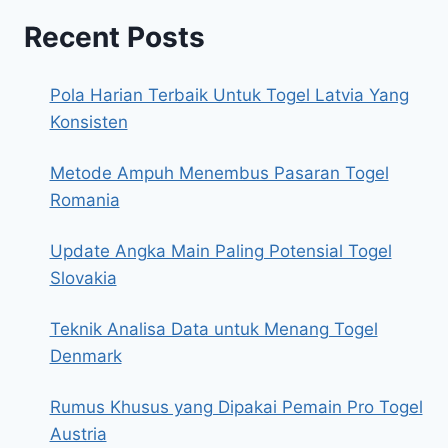
Recent Posts
Pola Harian Terbaik Untuk Togel Latvia Yang
Konsisten
Metode Ampuh Menembus Pasaran Togel
Romania
Update Angka Main Paling Potensial Togel
Slovakia
Teknik Analisa Data untuk Menang Togel
Denmark
Rumus Khusus yang Dipakai Pemain Pro Togel
Austria