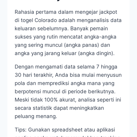
Rahasia pertama dalam mengejar jackpot
di togel Colorado adalah menganalisis data
keluaran sebelumnya. Banyak pemain
sukses yang rutin mencatat angka-angka
yang sering muncul (angka panas) dan
angka yang jarang keluar (angka dingin).
Dengan mengamati data selama 7 hingga
30 hari terakhir, Anda bisa mulai menyusun
pola dan memprediksi angka mana yang
berpotensi muncul di periode berikutnya.
Meski tidak 100% akurat, analisa seperti ini
secara statistik dapat meningkatkan
peluang menang.
Tips: Gunakan spreadsheet atau aplikasi