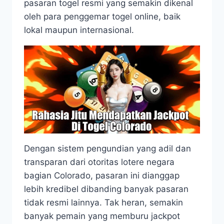
pasaran togel resmi yang semakin dikenal
oleh para penggemar togel online, baik
lokal maupun internasional.
Dengan sistem pengundian yang adil dan
transparan dari otoritas lotere negara
bagian Colorado, pasaran ini dianggap
lebih kredibel dibanding banyak pasaran
tidak resmi lainnya. Tak heran, semakin
banyak pemain yang memburu jackpot