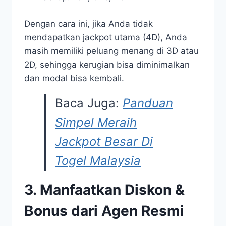
Dengan cara ini, jika Anda tidak
mendapatkan jackpot utama (4D), Anda
masih memiliki peluang menang di 3D atau
2D, sehingga kerugian bisa diminimalkan
dan modal bisa kembali.
Baca Juga:
Panduan
Simpel Meraih
Jackpot Besar Di
Togel Malaysia
3. Manfaatkan Diskon &
Bonus dari Agen Resmi