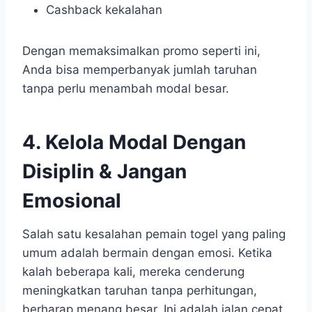
Cashback kekalahan
Dengan memaksimalkan promo seperti ini,
Anda bisa memperbanyak jumlah taruhan
tanpa perlu menambah modal besar.
4. Kelola Modal Dengan
Disiplin & Jangan
Emosional
Salah satu kesalahan pemain togel yang paling
umum adalah bermain dengan emosi. Ketika
kalah beberapa kali, mereka cenderung
meningkatkan taruhan tanpa perhitungan,
berharap menang besar. Ini adalah jalan cepat