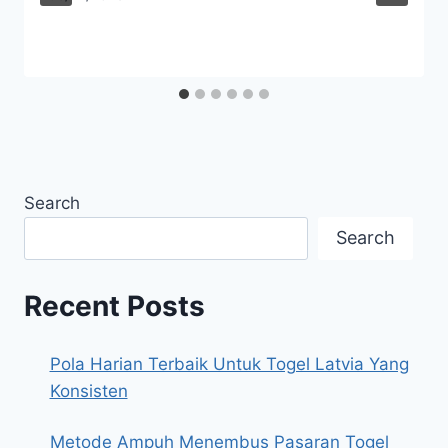
Search
Search
Recent Posts
Pola Harian Terbaik Untuk Togel Latvia Yang
Konsisten
Metode Ampuh Menembus Pasaran Togel