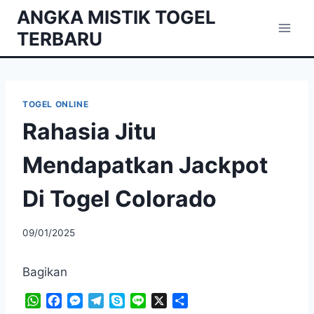
Skip
ANGKA MISTIK TOGEL
to
TERBARU
content
TOGEL ONLINE
Rahasia Jitu
Mendapatkan Jackpot
Di Togel Colorado
09/01/2025
Bagikan
W
F
M
T
S
L
X
S