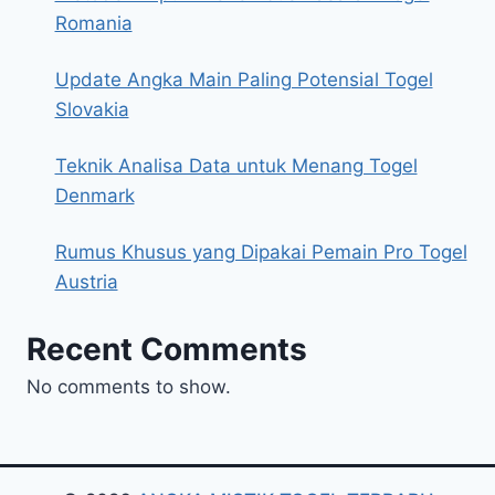
Romania
Update Angka Main Paling Potensial Togel
Slovakia
Teknik Analisa Data untuk Menang Togel
Denmark
Rumus Khusus yang Dipakai Pemain Pro Togel
Austria
Recent Comments
No comments to show.