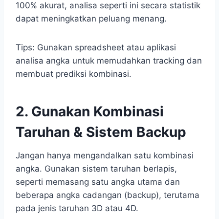
100% akurat, analisa seperti ini secara statistik
dapat meningkatkan peluang menang.
Tips: Gunakan spreadsheet atau aplikasi
analisa angka untuk memudahkan tracking dan
membuat prediksi kombinasi.
2. Gunakan Kombinasi
Taruhan & Sistem Backup
Jangan hanya mengandalkan satu kombinasi
angka. Gunakan sistem taruhan berlapis,
seperti memasang satu angka utama dan
beberapa angka cadangan (backup), terutama
pada jenis taruhan 3D atau 4D.