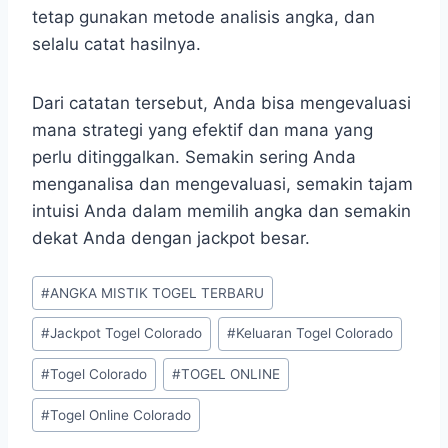
tetap gunakan metode analisis angka, dan
selalu catat hasilnya.
Dari catatan tersebut, Anda bisa mengevaluasi
mana strategi yang efektif dan mana yang
perlu ditinggalkan. Semakin sering Anda
menganalisa dan mengevaluasi, semakin tajam
intuisi Anda dalam memilih angka dan semakin
dekat Anda dengan jackpot besar.
Post
#
ANGKA MISTIK TOGEL TERBARU
Tags:
#
Jackpot Togel Colorado
#
Keluaran Togel Colorado
#
Togel Colorado
#
TOGEL ONLINE
#
Togel Online Colorado