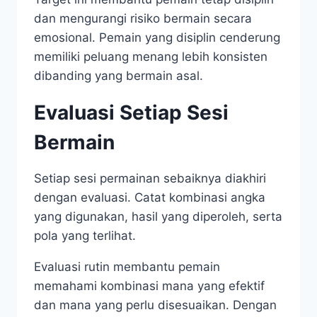
dan mengurangi risiko bermain secara
emosional. Pemain yang disiplin cenderung
memiliki peluang menang lebih konsisten
dibanding yang bermain asal.
Evaluasi Setiap Sesi
Bermain
Setiap sesi permainan sebaiknya diakhiri
dengan evaluasi. Catat kombinasi angka
yang digunakan, hasil yang diperoleh, serta
pola yang terlihat.
Evaluasi rutin membantu pemain
memahami kombinasi mana yang efektif
dan mana yang perlu disesuaikan. Dengan