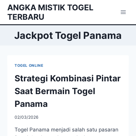
Skip
ANGKA MISTIK TOGEL
to
TERBARU
content
Jackpot Togel Panama
TOGEL ONLINE
Strategi Kombinasi Pintar
Saat Bermain Togel
Panama
02/03/2026
Togel Panama menjadi salah satu pasaran