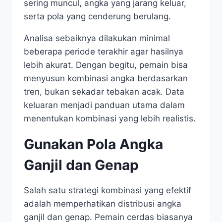
sering muncul, angka yang jarang keluar,
serta pola yang cenderung berulang.
Analisa sebaiknya dilakukan minimal
beberapa periode terakhir agar hasilnya
lebih akurat. Dengan begitu, pemain bisa
menyusun kombinasi angka berdasarkan
tren, bukan sekadar tebakan acak. Data
keluaran menjadi panduan utama dalam
menentukan kombinasi yang lebih realistis.
Gunakan Pola Angka
Ganjil dan Genap
Salah satu strategi kombinasi yang efektif
adalah memperhatikan distribusi angka
ganjil dan genap. Pemain cerdas biasanya