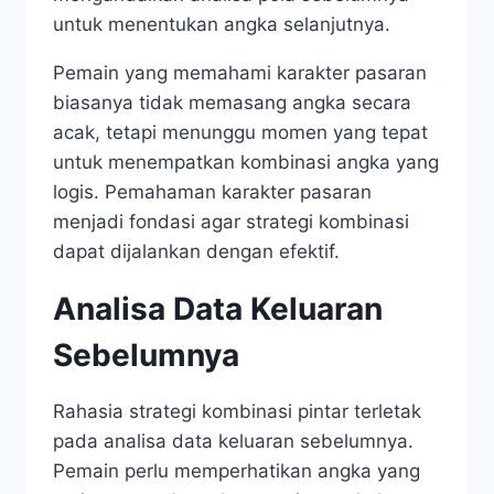
untuk menentukan angka selanjutnya.
Pemain yang memahami karakter pasaran
biasanya tidak memasang angka secara
acak, tetapi menunggu momen yang tepat
untuk menempatkan kombinasi angka yang
logis. Pemahaman karakter pasaran
menjadi fondasi agar strategi kombinasi
dapat dijalankan dengan efektif.
Analisa Data Keluaran
Sebelumnya
Rahasia strategi kombinasi pintar terletak
pada analisa data keluaran sebelumnya.
Pemain perlu memperhatikan angka yang