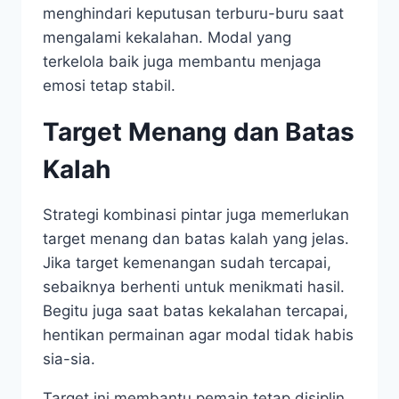
menghindari keputusan terburu-buru saat
mengalami kekalahan. Modal yang
terkelola baik juga membantu menjaga
emosi tetap stabil.
Target Menang dan Batas
Kalah
Strategi kombinasi pintar juga memerlukan
target menang dan batas kalah yang jelas.
Jika target kemenangan sudah tercapai,
sebaiknya berhenti untuk menikmati hasil.
Begitu juga saat batas kekalahan tercapai,
hentikan permainan agar modal tidak habis
sia-sia.
Target ini membantu pemain tetap disiplin