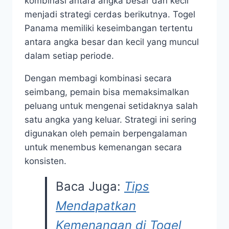
kombinasi antara angka besar dan kecil
menjadi strategi cerdas berikutnya. Togel
Panama memiliki keseimbangan tertentu
antara angka besar dan kecil yang muncul
dalam setiap periode.
Dengan membagi kombinasi secara
seimbang, pemain bisa memaksimalkan
peluang untuk mengenai setidaknya salah
satu angka yang keluar. Strategi ini sering
digunakan oleh pemain berpengalaman
untuk menembus kemenangan secara
konsisten.
Baca Juga:
Tips
Mendapatkan
Kemenangan di Togel