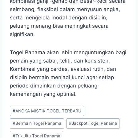
kombinasi ganjil-genap dan besar-kecil secara
seimbang, fleksibel dalam menyusun angka,
serta mengelola modal dengan disiplin,
peluang menang bisa meningkat secara
signifikan.
Togel Panama akan lebih menguntungkan bagi
pemain yang sabar, teliti, dan konsisten.
Kombinasi yang cerdas, evaluasi rutin, dan
disiplin bermain menjadi kunci agar setiap
periode dimainkan dengan peluang
kemenangan yang optimal.
Post
#
ANGKA MISTIK TOGEL TERBARU
Tags:
#
Bermain Togel Panama
#
Jackpot Togel Panama
#
Trik Jitu Togel Panama