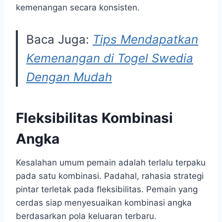
kemenangan secara konsisten.
Baca Juga:
Tips Mendapatkan
Kemenangan di Togel Swedia
Dengan Mudah
Fleksibilitas Kombinasi
Angka
Kesalahan umum pemain adalah terlalu terpaku
pada satu kombinasi. Padahal, rahasia strategi
pintar terletak pada fleksibilitas. Pemain yang
cerdas siap menyesuaikan kombinasi angka
berdasarkan pola keluaran terbaru.