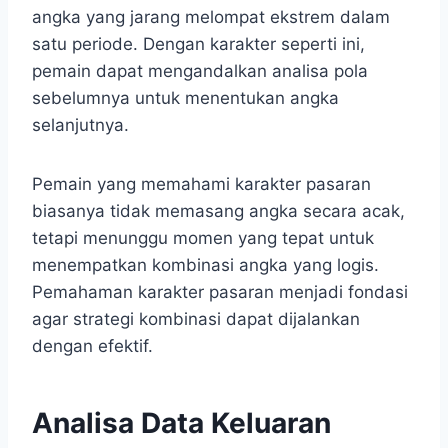
angka yang jarang melompat ekstrem dalam
satu periode. Dengan karakter seperti ini,
pemain dapat mengandalkan analisa pola
sebelumnya untuk menentukan angka
selanjutnya.
Pemain yang memahami karakter pasaran
biasanya tidak memasang angka secara acak,
tetapi menunggu momen yang tepat untuk
menempatkan kombinasi angka yang logis.
Pemahaman karakter pasaran menjadi fondasi
agar strategi kombinasi dapat dijalankan
dengan efektif.
Analisa Data Keluaran