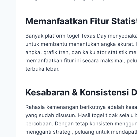
Memanfaatkan Fitur Statis
Banyak platform togel Texas Day menyediakan
untuk membantu menentukan angka akurat. Pe
angka, grafik tren, dan kalkulator statistik 
memanfaatkan fitur ini secara maksimal, p
terbuka lebar.
Kesabaran & Konsistensi 
Rahasia kemenangan berikutnya adalah kesab
yang sudah disusun. Hasil togel tidak selalu 
percobaan. Dengan tetap konsisten menggun
mengganti strategi, peluang untuk mendapatk