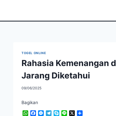
Skip
to
content
TOGEL ONLINE
Rahasia Kemenangan di
Jarang Diketahui
09/06/2025
Bagikan
W
F
M
T
S
L
X
S