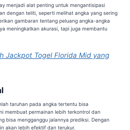
ay menjadi alat penting untuk mengantisipasi
n dengan teliti, seperti melihat angka yang sering
erikan gambaran tentang peluang angka-angka
anya meningkatkan akurasi, tapi juga membantu
h Jackpot Togel Florida Mid yang
l
lah taruhan pada angka tertentu bisa
 ini membuat permainan lebih terkontrol dan
ng bisa mengganggu jalannya prediksi. Dengan
 akan lebih efektif dan terukur.