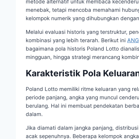
metode alternatif untuk membaca kecenderun
menebak, tetapi mencoba memahami hubungan
kelompok numerik yang dihubungkan dengan 
Melalui evaluasi historis yang terstruktur,
kombinasi yang lebih terarah. Berikut ini
ANG
bagaimana pola historis Poland Lotto dianalisi
mingguan, hingga strategi merancang kombi
Karakteristik Pola Keluara
Poland Lotto memiliki ritme keluaran yang re
periode panjang, angka yang muncul cender
berulang. Hal ini membuat pendekatan berbasi
dalam.
Jika diamati dalam jangka panjang, distribu
acak sepenuhnya. Beberapa kelompok angka