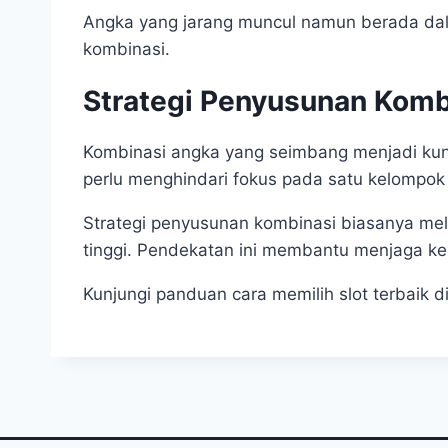
Angka yang jarang muncul namun berada dala
kombinasi.
Strategi Penyusunan Kom
Kombinasi angka yang seimbang menjadi kun
perlu menghindari fokus pada satu kelompok a
Strategi penyusunan kombinasi biasanya me
tinggi. Pendekatan ini membantu menjaga ke
Kunjungi panduan cara memilih slot terbaik d