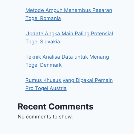
Metode Ampuh Menembus Pasaran
Togel Romania
Update Angka Main Paling Potensial
Togel Slovakia
Teknik Analisa Data untuk Menang
Togel Denmark
Rumus Khusus yang Dipakai Pemain
Pro Togel Austria
Recent Comments
No comments to show.