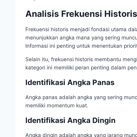
Analisis Frekuensi Histori
Frekuensi historis menjadi fondasi utama da
menunjukkan angka mana yang sering muncu
Informasi ini penting untuk menentukan priori
Selain itu, frekuensi historis membantu meng
kategori ini memiliki peran penting dalam p
Identifikasi Angka Panas
Angka panas adalah angka yang sering muncu
memiliki momentum kuat.
Identifikasi Angka Dingin
Angka dingin adalah angka yang jarang munc