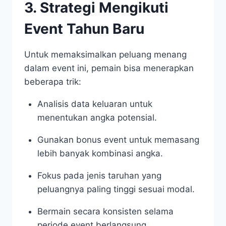
3. Strategi Mengikuti
Event Tahun Baru
Untuk memaksimalkan peluang menang
dalam event ini, pemain bisa menerapkan
beberapa trik:
Analisis data keluaran untuk
menentukan angka potensial.
Gunakan bonus event untuk memasang
lebih banyak kombinasi angka.
Fokus pada jenis taruhan yang
peluangnya paling tinggi sesuai modal.
Bermain secara konsisten selama
periode event berlangsung.