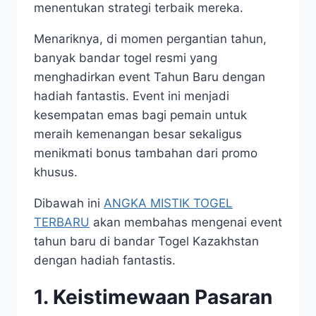
menentukan strategi terbaik mereka.
Menariknya, di momen pergantian tahun,
banyak bandar togel resmi yang
menghadirkan event Tahun Baru dengan
hadiah fantastis. Event ini menjadi
kesempatan emas bagi pemain untuk
meraih kemenangan besar sekaligus
menikmati bonus tambahan dari promo
khusus.
Dibawah ini
ANGKA MISTIK TOGEL
TERBARU
akan membahas mengenai event
tahun baru di bandar Togel Kazakhstan
dengan hadiah fantastis.
1. Keistimewaan Pasaran