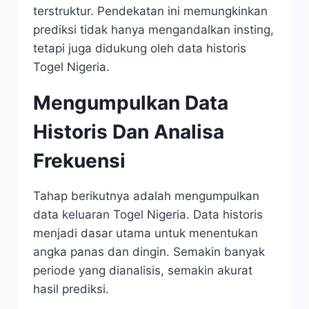
terstruktur. Pendekatan ini memungkinkan
prediksi tidak hanya mengandalkan insting,
tetapi juga didukung oleh data historis
Togel Nigeria.
Mengumpulkan Data
Historis Dan Analisa
Frekuensi
Tahap berikutnya adalah mengumpulkan
data keluaran Togel Nigeria. Data historis
menjadi dasar utama untuk menentukan
angka panas dan dingin. Semakin banyak
periode yang dianalisis, semakin akurat
hasil prediksi.