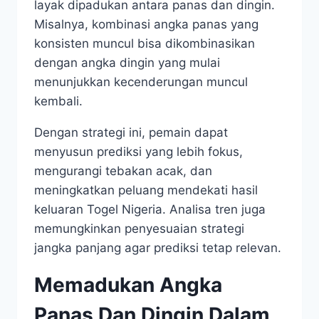
layak dipadukan antara panas dan dingin.
Misalnya, kombinasi angka panas yang
konsisten muncul bisa dikombinasikan
dengan angka dingin yang mulai
menunjukkan kecenderungan muncul
kembali.
Dengan strategi ini, pemain dapat
menyusun prediksi yang lebih fokus,
mengurangi tebakan acak, dan
meningkatkan peluang mendekati hasil
keluaran Togel Nigeria. Analisa tren juga
memungkinkan penyesuaian strategi
jangka panjang agar prediksi tetap relevan.
Memadukan Angka
Panas Dan Dingin Dalam