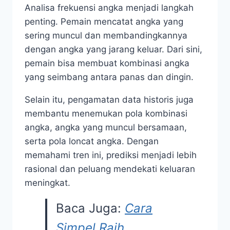
Analisa frekuensi angka menjadi langkah
penting. Pemain mencatat angka yang
sering muncul dan membandingkannya
dengan angka yang jarang keluar. Dari sini,
pemain bisa membuat kombinasi angka
yang seimbang antara panas dan dingin.
Selain itu, pengamatan data historis juga
membantu menemukan pola kombinasi
angka, angka yang muncul bersamaan,
serta pola loncat angka. Dengan
memahami tren ini, prediksi menjadi lebih
rasional dan peluang mendekati keluaran
meningkat.
Baca Juga:
Cara
Simpel Raih