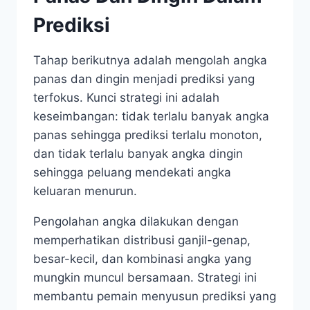
Prediksi
Tahap berikutnya adalah mengolah angka
panas dan dingin menjadi prediksi yang
terfokus. Kunci strategi ini adalah
keseimbangan: tidak terlalu banyak angka
panas sehingga prediksi terlalu monoton,
dan tidak terlalu banyak angka dingin
sehingga peluang mendekati angka
keluaran menurun.
Pengolahan angka dilakukan dengan
memperhatikan distribusi ganjil-genap,
besar-kecil, dan kombinasi angka yang
mungkin muncul bersamaan. Strategi ini
membantu pemain menyusun prediksi yang