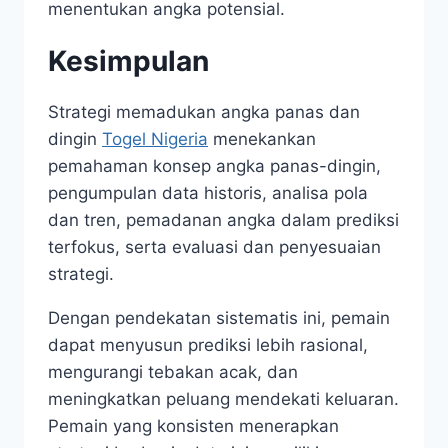
menentukan angka potensial.
Kesimpulan
Strategi memadukan angka panas dan
dingin
Togel Nigeria
menekankan
pemahaman konsep angka panas-dingin,
pengumpulan data historis, analisa pola
dan tren, pemadanan angka dalam prediksi
terfokus, serta evaluasi dan penyesuaian
strategi.
Dengan pendekatan sistematis ini, pemain
dapat menyusun prediksi lebih rasional,
mengurangi tebakan acak, dan
meningkatkan peluang mendekati keluaran.
Pemain yang konsisten menerapkan