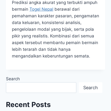
Prediksi angka akurat yang terbukti ampuh
bermain
Togel Nepal
berawal dari
pemahaman karakter pasaran, pengamatan
data keluaran, konsistensi analisis,
pengelolaan modal yang bijak, serta pola
pikir yang realistis. Kombinasi dari semua
aspek tersebut membantu pemain bermain
lebih terarah dan tidak hanya
mengandalkan keberuntungan semata.
Search
Search
Recent Posts