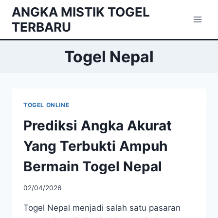
Skip
ANGKA MISTIK TOGEL
to
TERBARU
content
Togel Nepal
TOGEL ONLINE
Prediksi Angka Akurat
Yang Terbukti Ampuh
Bermain Togel Nepal
02/04/2026
Togel Nepal menjadi salah satu pasaran