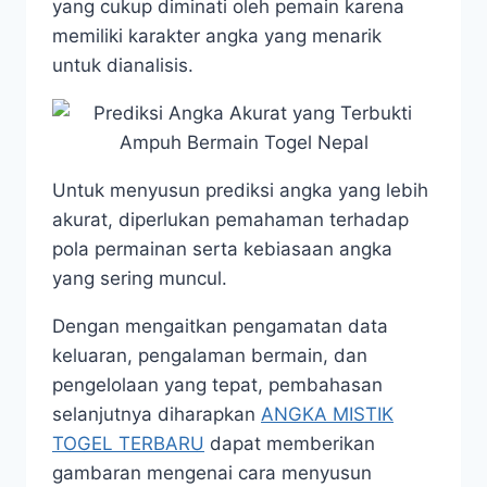
yang cukup diminati oleh pemain karena
memiliki karakter angka yang menarik
untuk dianalisis.
Untuk menyusun prediksi angka yang lebih
akurat, diperlukan pemahaman terhadap
pola permainan serta kebiasaan angka
yang sering muncul.
Dengan mengaitkan pengamatan data
keluaran, pengalaman bermain, dan
pengelolaan yang tepat, pembahasan
selanjutnya diharapkan
ANGKA MISTIK
TOGEL TERBARU
dapat memberikan
gambaran mengenai cara menyusun