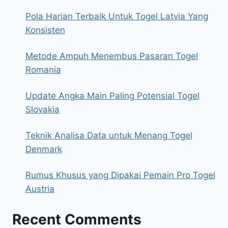
Pola Harian Terbaik Untuk Togel Latvia Yang
Konsisten
Metode Ampuh Menembus Pasaran Togel
Romania
Update Angka Main Paling Potensial Togel
Slovakia
Teknik Analisa Data untuk Menang Togel
Denmark
Rumus Khusus yang Dipakai Pemain Pro Togel
Austria
Recent Comments