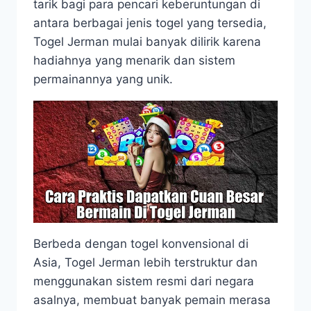
tarik bagi para pencari keberuntungan di
antara berbagai jenis togel yang tersedia,
Togel Jerman mulai banyak dilirik karena
hadiahnya yang menarik dan sistem
permainannya yang unik.
Berbeda dengan togel konvensional di
Asia, Togel Jerman lebih terstruktur dan
menggunakan sistem resmi dari negara
asalnya, membuat banyak pemain merasa