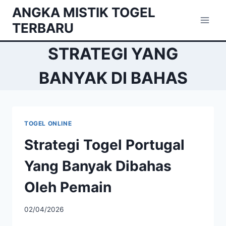
Skip
ANGKA MISTIK TOGEL
to
TERBARU
content
STRATEGI YANG
BANYAK DI BAHAS
TOGEL ONLINE
Strategi Togel Portugal
Yang Banyak Dibahas
Oleh Pemain
02/04/2026