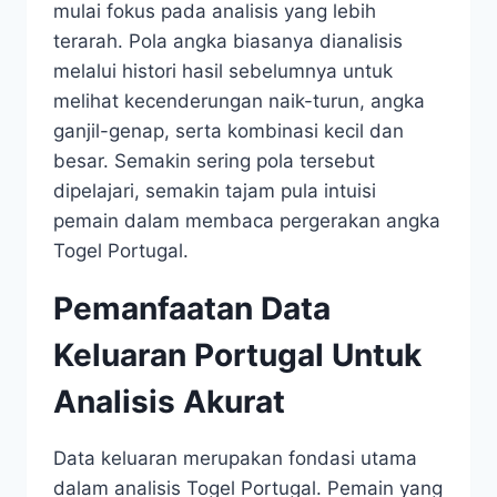
mulai fokus pada analisis yang lebih
terarah. Pola angka biasanya dianalisis
melalui histori hasil sebelumnya untuk
melihat kecenderungan naik-turun, angka
ganjil-genap, serta kombinasi kecil dan
besar. Semakin sering pola tersebut
dipelajari, semakin tajam pula intuisi
pemain dalam membaca pergerakan angka
Togel Portugal.
Pemanfaatan Data
Keluaran Portugal Untuk
Analisis Akurat
Data keluaran merupakan fondasi utama
dalam analisis Togel Portugal. Pemain yang