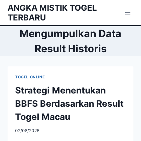
Skip
ANGKA MISTIK TOGEL
to
TERBARU
content
Mengumpulkan Data
Result Historis
TOGEL ONLINE
Strategi Menentukan
BBFS Berdasarkan Result
Togel Macau
02/08/2026