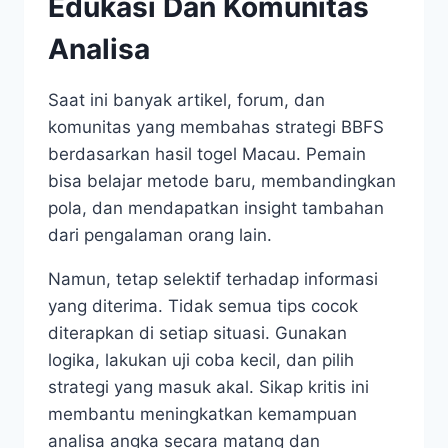
Edukasi Dan Komunitas
Analisa
Saat ini banyak artikel, forum, dan
komunitas yang membahas strategi BBFS
berdasarkan hasil togel Macau. Pemain
bisa belajar metode baru, membandingkan
pola, dan mendapatkan insight tambahan
dari pengalaman orang lain.
Namun, tetap selektif terhadap informasi
yang diterima. Tidak semua tips cocok
diterapkan di setiap situasi. Gunakan
logika, lakukan uji coba kecil, dan pilih
strategi yang masuk akal. Sikap kritis ini
membantu meningkatkan kemampuan
analisa angka secara matang dan