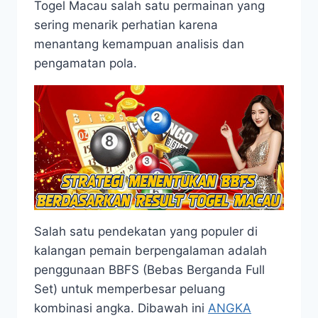
Togel Macau salah satu permainan yang
sering menarik perhatian karena
menantang kemampuan analisis dan
pengamatan pola.
Salah satu pendekatan yang populer di
kalangan pemain berpengalaman adalah
penggunaan BBFS (Bebas Berganda Full
Set) untuk memperbesar peluang
kombinasi angka. Dibawah ini
ANGKA