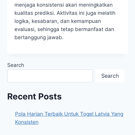
menjaga konsistensi akan meningkatkan
kualitas prediksi. Aktivitas ini juga melatih
logika, kesabaran, dan kemampuan
evaluasi, sehingga tetap bermanfaat dan
bertanggung jawab.
Search
Search
Recent Posts
Pola Harian Terbaik Untuk Togel Latvia Yang
Konsisten