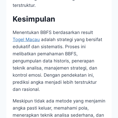
terstruktur.
Kesimpulan
Menentukan BBFS berdasarkan result
Togel Macau
adalah strategi yang bersifat
edukatif dan sistematis. Proses ini
melibatkan pemahaman BBFS,
pengumpulan data historis, penerapan
teknik analisa, manajemen strategi, dan
kontrol emosi. Dengan pendekatan ini,
prediksi angka menjadi lebih terstruktur
dan rasional.
Meskipun tidak ada metode yang menjamin
angka pasti keluar, memahami pola,
menerapkan teknik analisa sederhana, dan