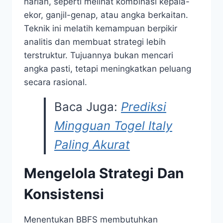
harian, seperti melihat kombinasi kepala-
ekor, ganjil-genap, atau angka berkaitan.
Teknik ini melatih kemampuan berpikir
analitis dan membuat strategi lebih
terstruktur. Tujuannya bukan mencari
angka pasti, tetapi meningkatkan peluang
secara rasional.
Baca Juga:
Prediksi
Mingguan Togel Italy
Paling Akurat
Mengelola Strategi Dan
Konsistensi
Menentukan BBFS membutuhkan