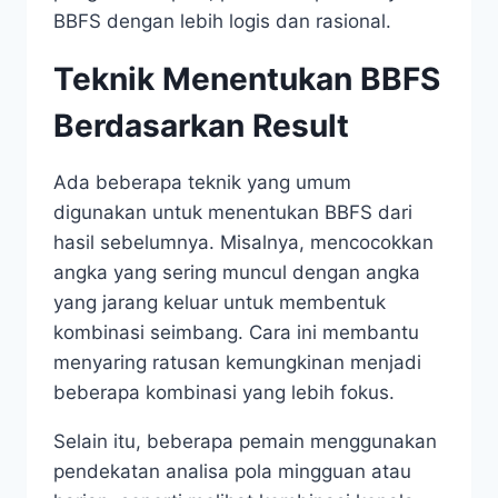
BBFS dengan lebih logis dan rasional.
Teknik Menentukan BBFS
Berdasarkan Result
Ada beberapa teknik yang umum
digunakan untuk menentukan BBFS dari
hasil sebelumnya. Misalnya, mencocokkan
angka yang sering muncul dengan angka
yang jarang keluar untuk membentuk
kombinasi seimbang. Cara ini membantu
menyaring ratusan kemungkinan menjadi
beberapa kombinasi yang lebih fokus.
Selain itu, beberapa pemain menggunakan
pendekatan analisa pola mingguan atau