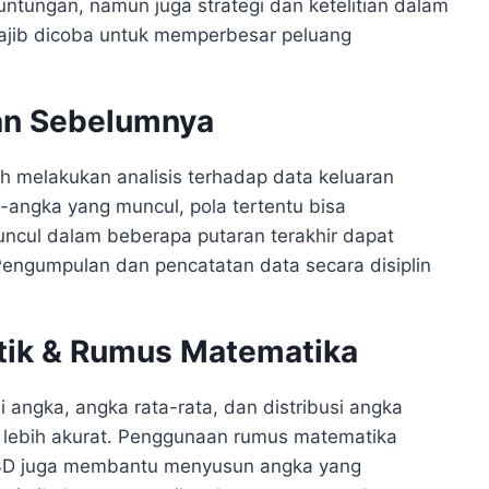
ntungan, namun juga strategi dan ketelitian dalam
wajib dicoba untuk memperbesar peluang
ran Sebelumnya
h melakukan analisis terhadap data keluaran
angka yang muncul, pola tertentu bisa
muncul dalam beberapa putaran terakhir dapat
 Pengumpulan dan pencatatan data secara disiplin
tik & Rumus Matematika
i angka, angka rata-rata, dan distribusi angka
 lebih akurat. Penggunaan rumus matematika
 3D juga membantu menyusun angka yang