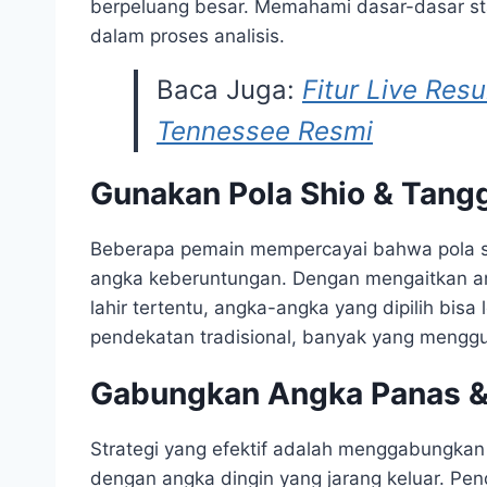
berpeluang besar. Memahami dasar-dasar st
dalam proses analisis.
Baca Juga:
Fitur Live Res
Tennessee Resmi
Gunakan Pola Shio & Tangg
Beberapa pemain mempercayai bahwa pola shi
angka keberuntungan. Dengan mengaitkan an
lahir tertentu, angka-angka yang dipilih bisa
pendekatan tradisional, banyak yang menggu
Gabungkan Angka Panas &
Strategi yang efektif adalah menggabungkan
dengan angka dingin yang jarang keluar. Pe