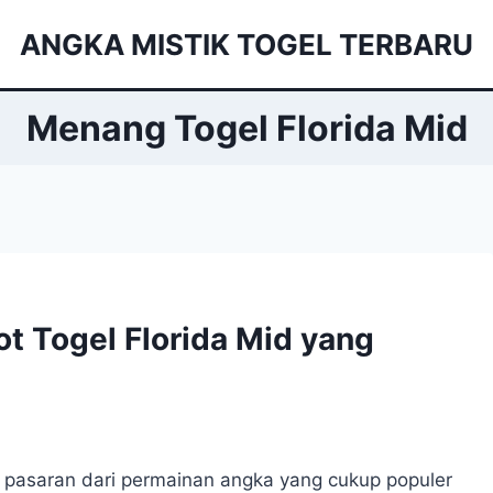
ANGKA MISTIK TOGEL TERBARU
Menang Togel Florida Mid
t Togel Florida Mid yang
s pasaran dari permainan angka yang cukup populer