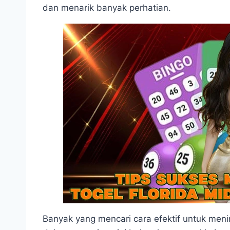
dan menarik banyak perhatian.
Banyak yang mencari cara efektif untuk men