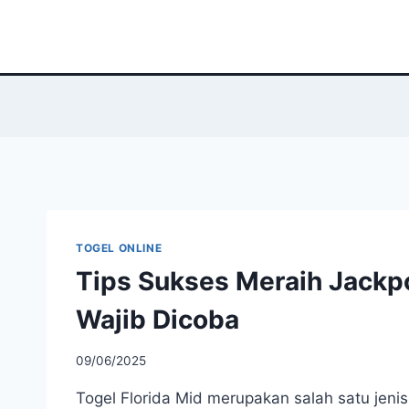
Skip
to
content
TOGEL ONLINE
Tips Sukses Meraih Jackpo
Wajib Dicoba
09/06/2025
Togel Florida Mid merupakan salah satu jeni