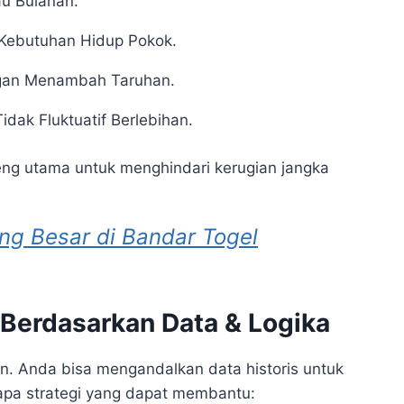
u Bulanan.
Kebutuhan Hidup Pokok.
gan Menambah Taruhan.
dak Fluktuatif Berlebihan.
eng utama untuk menghindari kerugian jangka
ng Besar di Bandar Togel
 Berdasarkan Data & Logika
n. Anda bisa mengandalkan data historis untuk
rapa strategi yang dapat membantu: