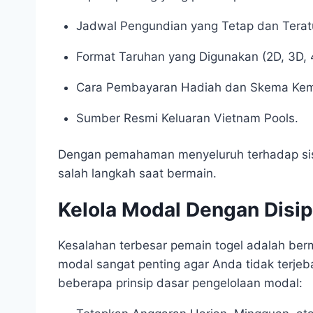
Jadwal Pengundian yang Tetap dan Terat
Format Taruhan yang Digunakan (2D, 3D, 4
Cara Pembayaran Hadiah dan Skema Ke
Sumber Resmi Keluaran Vietnam Pools.
Dengan pemahaman menyeluruh terhadap sist
salah langkah saat bermain.
Kelola Modal Dengan Disipl
Kesalahan terbesar pemain togel adalah ber
modal sangat penting agar Anda tidak terjeb
beberapa prinsip dasar pengelolaan modal: