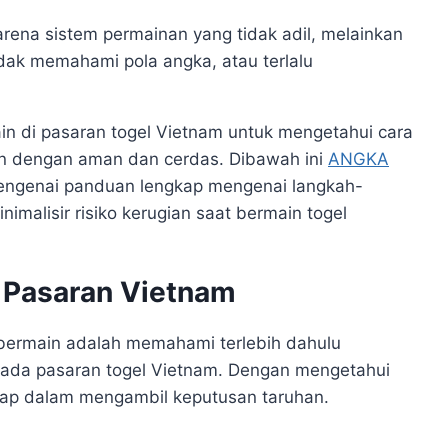
ena sistem permainan yang tidak adil, melainkan
dak memahami pola angka, atau terlalu
ain di pasaran togel Vietnam untuk mengetahui cara
in dengan aman dan cerdas. Dibawah ini
ANGKA
genai panduan lengkap mengenai langkah-
malisir risiko kerugian saat bermain togel
 Pasaran Vietnam
bermain adalah memahami terlebih dahulu
pada pasaran togel Vietnam. Dengan mengetahui
 siap dalam mengambil keputusan taruhan.