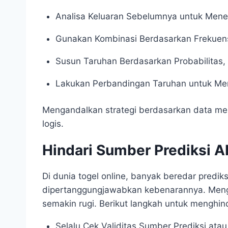
Analisa Keluaran Sebelumnya untuk Men
Gunakan Kombinasi Berdasarkan Frekuen
Susun Taruhan Berdasarkan Probabilitas, 
Lakukan Perbandingan Taruhan untuk Men
Mengandalkan strategi berdasarkan data me
logis.
Hindari Sumber Prediksi A
Di dunia togel online, banyak beredar predik
dipertanggungjawabkan kebenarannya. Mengi
semakin rugi. Berikut langkah untuk menghind
Selalu Cek Validitas Sumber Prediksi ata