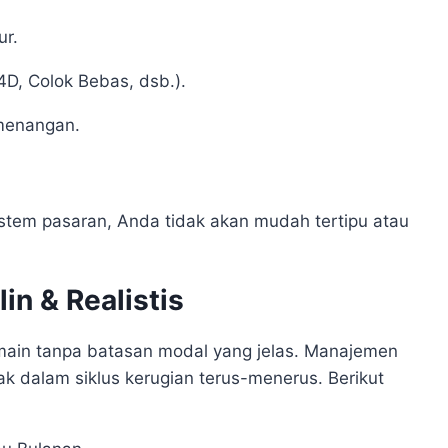
ur.
D, Colok Bebas, dsb.).
menangan.
em pasaran, Anda tidak akan mudah tertipu atau
in & Realistis
main tanpa batasan modal yang jelas. Manajemen
ak dalam siklus kerugian terus-menerus. Berikut