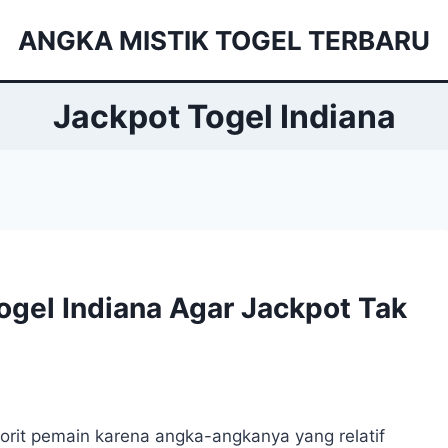
ANGKA MISTIK TOGEL TERBARU
Jackpot Togel Indiana
gel Indiana Agar Jackpot Tak
vorit pemain karena angka-angkanya yang relatif