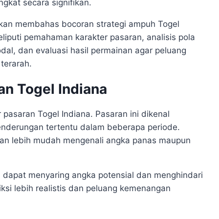
ngkat secara signifikan.
akan membahas bocoran strategi ampuh Togel
eliputi pemahaman karakter pasaran, analisis pola
al, dan evaluasi hasil permainan agar peluang
 terarah.
n Togel Indiana
asaran Togel Indiana. Pasaran ini dikenal
cenderungan tertentu dalam beberapa periode.
akan lebih mudah mengenali angka panas maupun
dapat menyaring angka potensial dan menghindari
ksi lebih realistis dan peluang kemenangan