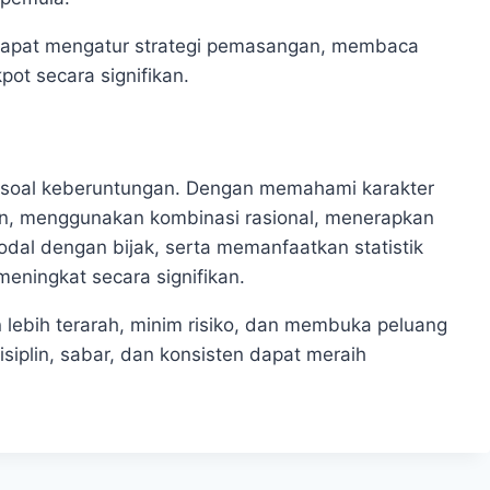
dapat mengatur strategi pemasangan, membaca
ot secara signifikan.
soal keberuntungan. Dengan memahami karakter
tin, menggunakan kombinasi rasional, menerapkan
dal dengan bijak, serta memanfaatkan statistik
eningkat secara signifikan.
 lebih terarah, minim risiko, dan membuka peluang
isiplin, sabar, dan konsisten dapat meraih