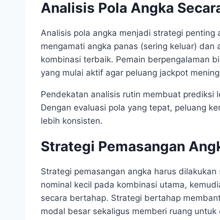
Analisis Pola Angka Secar
Analisis pola angka menjadi strategi penting 
mengamati angka panas (sering keluar) dan 
kombinasi terbaik. Pemain berpengalaman 
yang mulai aktif agar peluang jackpot mening
Pendekatan analisis rutin membuat prediksi 
Dengan evaluasi pola yang tepat, peluang ke
lebih konsisten.
Strategi Pemasangan Ang
Strategi pemasangan angka harus dilakukan
nominal kecil pada kombinasi utama, kemu
secara bertahap. Strategi bertahap memban
modal besar sekaligus memberi ruang untuk e