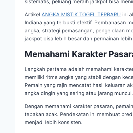
sistematis, peluang meraih jackpot bisa meni
Artikel
ANGKA MISTIK TOGEL TERBARU
ini 
Indiana yang terbukti efektif. Pembahasan m
angka, strategi pemasangan, pengelolaan mod
jackpot bisa lebih besar dan permainan lebih
Memahami Karakter Pasara
Langkah pertama adalah memahami karakter p
memiliki ritme angka yang stabil dengan ke
Pemain yang rajin mencatat hasil keluaran 
angka dingin yang sering atau jarang muncul.
Dengan memahami karakter pasaran, pemain 
tebakan acak. Pendekatan ini membuat predi
menjadi lebih konsisten.