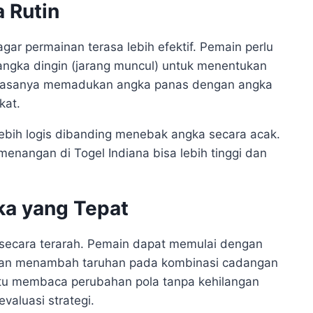
a Rutin
agar permainan terasa lebih efektif. Pemain perlu
angka dingin (jarang muncul) untuk menentukan
biasanya memadukan angka panas dengan angka
kat.
lebih logis dibanding menebak angka secara acak.
menangan di Togel Indiana bisa lebih tinggi dan
ka yang Tepat
 secara terarah. Pemain dapat memulai dengan
dian menambah taruhan pada kombinasi cadangan
tu membaca perubahan pola tanpa kehilangan
valuasi strategi.