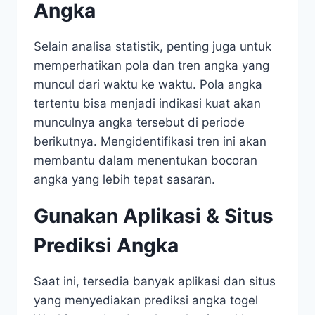
Angka
Selain analisa statistik, penting juga untuk
memperhatikan pola dan tren angka yang
muncul dari waktu ke waktu. Pola angka
tertentu bisa menjadi indikasi kuat akan
munculnya angka tersebut di periode
berikutnya. Mengidentifikasi tren ini akan
membantu dalam menentukan bocoran
angka yang lebih tepat sasaran.
Gunakan Aplikasi & Situs
Prediksi Angka
Saat ini, tersedia banyak aplikasi dan situs
yang menyediakan prediksi angka togel