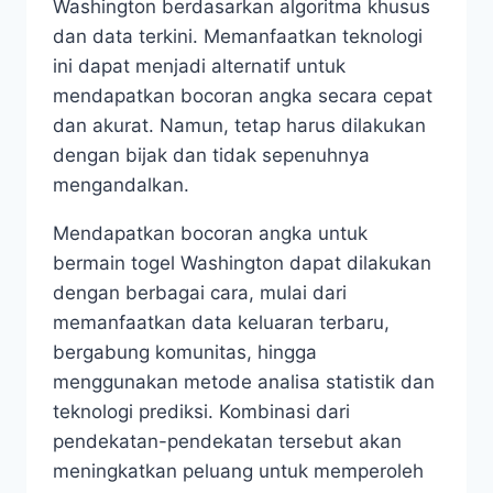
Washington berdasarkan algoritma khusus
dan data terkini. Memanfaatkan teknologi
ini dapat menjadi alternatif untuk
mendapatkan bocoran angka secara cepat
dan akurat. Namun, tetap harus dilakukan
dengan bijak dan tidak sepenuhnya
mengandalkan.
Mendapatkan bocoran angka untuk
bermain togel Washington dapat dilakukan
dengan berbagai cara, mulai dari
memanfaatkan data keluaran terbaru,
bergabung komunitas, hingga
menggunakan metode analisa statistik dan
teknologi prediksi. Kombinasi dari
pendekatan-pendekatan tersebut akan
meningkatkan peluang untuk memperoleh