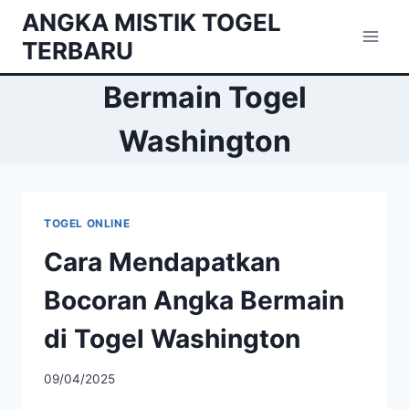
Skip
ANGKA MISTIK TOGEL
to
TERBARU
content
Bermain Togel
Washington
TOGEL ONLINE
Cara Mendapatkan
Bocoran Angka Bermain
di Togel Washington
09/04/2025