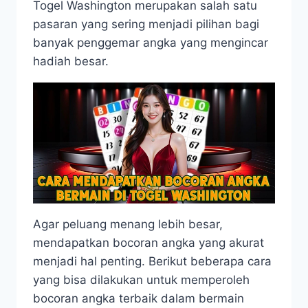
Togel Washington merupakan salah satu
pasaran yang sering menjadi pilihan bagi
banyak penggemar angka yang mengincar
hadiah besar.
Agar peluang menang lebih besar,
mendapatkan bocoran angka yang akurat
menjadi hal penting. Berikut beberapa cara
yang bisa dilakukan untuk memperoleh
bocoran angka terbaik dalam bermain