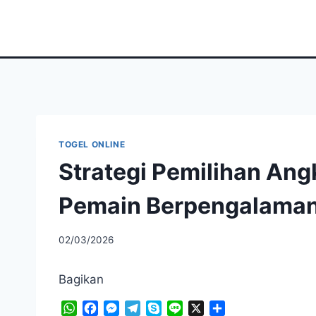
Skip
to
content
TOGEL ONLINE
Strategi Pemilihan Ang
Pemain Berpengalama
02/03/2026
Bagikan
W
F
M
T
S
L
X
S