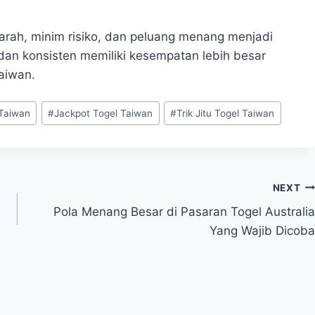
arah, minim risiko, dan peluang menang menjadi
, dan konsisten memiliki kesempatan lebih besar
aiwan.
 Taiwan
#
Jackpot Togel Taiwan
#
Trik Jitu Togel Taiwan
NEXT
Pola Menang Besar di Pasaran Togel Australia
Yang Wajib Dicoba