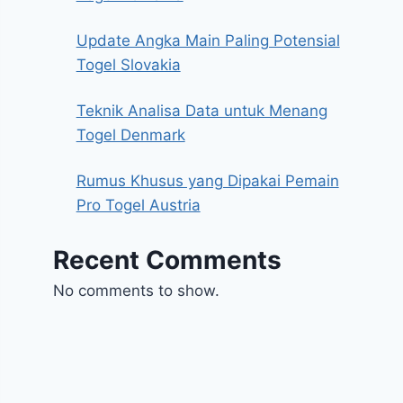
Update Angka Main Paling Potensial
Togel Slovakia
Teknik Analisa Data untuk Menang
Togel Denmark
Rumus Khusus yang Dipakai Pemain
Pro Togel Austria
Recent Comments
No comments to show.