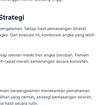
Strategi
rpengalaman. Setiap hasil pemasangan dicatat
gka. Dari evaluasi ini, kombinasi angka yang lebih
etap relevan meski tren angka berubah. Pemain
ebih cepat meraih kemenangan secara konsisten.
emain berpengalaman menekankan pemahaman
ilihan yang cermat, strategi pemasangan terarah,
i hasil secara rutin.