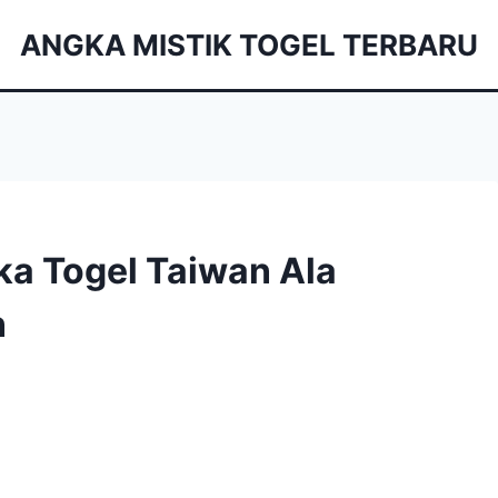
ANGKA MISTIK TOGEL TERBARU
ka Togel Taiwan Ala
n