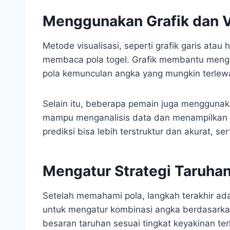
Menggunakan Grafik dan V
Metode visualisasi, seperti grafik garis at
membaca pola togel. Grafik membantu mengid
pola kemunculan angka yang mungkin terlewa
Selain itu, beberapa pemain juga menggunaka
mampu menganalisis data dan menampilkan po
prediksi bisa lebih terstruktur dan akurat, s
Mengatur Strategi Taruhan
Setelah memahami pola, langkah terakhir ad
untuk mengatur kombinasi angka berdasarka
besaran taruhan sesuai tingkat keyakinan terh