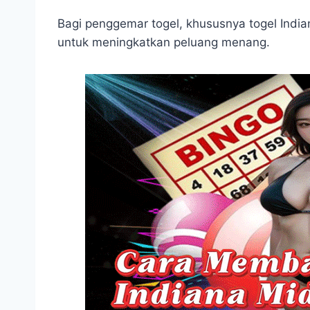
h
a
e
e
k
i
h
a
c
s
l
y
n
a
Bagi penggemar togel, khususnya togel Ind
t
e
s
e
p
e
r
untuk meningkatkan peluang menang.
s
b
e
g
e
e
A
o
n
r
p
o
g
a
p
k
e
m
r