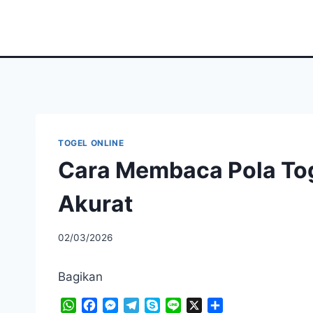
Skip
to
content
TOGEL ONLINE
Cara Membaca Pola Tog
Akurat
02/03/2026
Bagikan
W
F
M
T
S
L
X
S