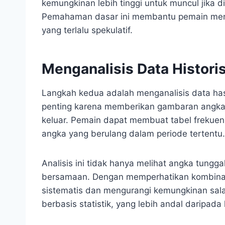
kemungkinan lebih tinggi untuk muncul jika di
Pemahaman dasar ini membantu pemain men
yang terlalu spekulatif.
Menganalisis Data Histori
Langkah kedua adalah menganalisis data hasi
penting karena memberikan gambaran angka
keluar. Pemain dapat membuat tabel frekuens
angka yang berulang dalam periode tertentu.
Analisis ini tidak hanya melihat angka tungg
bersamaan. Dengan memperhatikan kombinasi 
sistematis dan mengurangi kemungkinan sala
berbasis statistik, yang lebih andal daripad