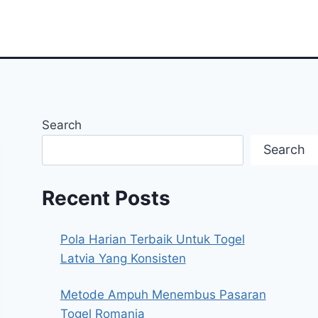
Search
Search
Recent Posts
Pola Harian Terbaik Untuk Togel
Latvia Yang Konsisten
Metode Ampuh Menembus Pasaran
Togel Romania