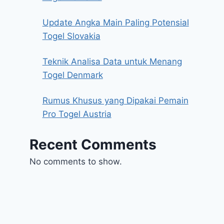
Update Angka Main Paling Potensial
Togel Slovakia
Teknik Analisa Data untuk Menang
Togel Denmark
Rumus Khusus yang Dipakai Pemain
Pro Togel Austria
Recent Comments
No comments to show.