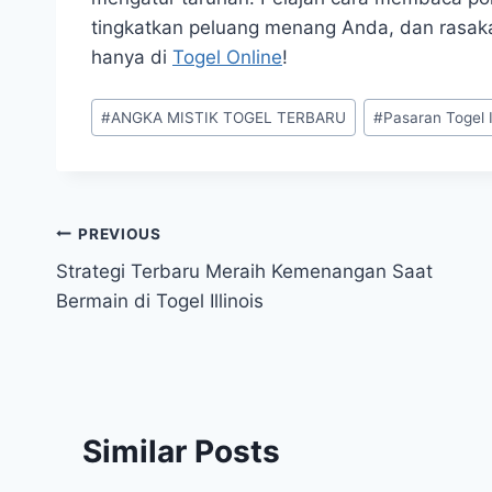
tingkatkan peluang menang Anda, dan rasaka
hanya di
Togel Online
!
Post
#
ANGKA MISTIK TOGEL TERBARU
#
Pasaran Togel 
Tags:
Post
PREVIOUS
Strategi Terbaru Meraih Kemenangan Saat
navigation
Bermain di Togel Illinois
Similar Posts